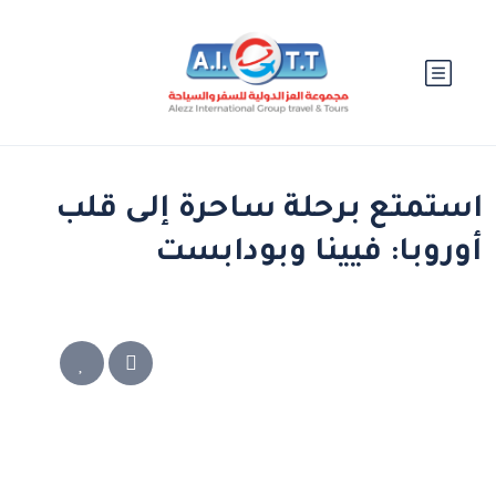
استمتع برحلة ساحرة إلى قلب
أوروبا: فيينا وبودابست