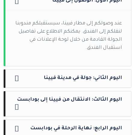
اليوم الأول: الوصول إلى فيينا
عند وصولكم إلى مطار فيينا، سيستقبلكم مندوبنا
لنقلكم إلى الفندق. يمكنكم الاطلاع على تفاصيل
الجولة القادمة من خلال لوحة الإعلانات في
استقبال الفندق.
اليوم الثاني: جولة في مدينة فيينا
سنبدأ يومنا بعد الإفطار بجولة سياحية برفقة
اليوم الثالث: الانتقال من فيينا إلى بودابست
دليل سياحي لاستكشاف جمال فيينا. سنزور
شوارعها المهيبة، القصور الرائعة، والحدائق
الواسعة، بالإضافة إلى مركز المدينة النابض
بعد الإفطار، سنتجه إلى بودابست، عاصمة المجر
اليوم الرابع: نهاية الرحلة في بودابست
بالحياة. في فترة ما بعد الظهر، سيتاح وقت حر
وملكة نهر الدانوب، التي تتميز بمناظرها الخلابة.