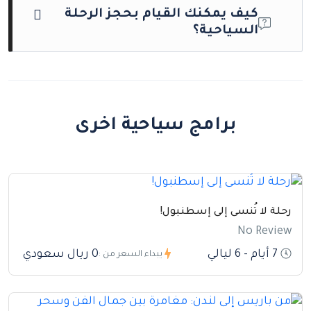
كيف يمكنك القيام بحجز الرحلة
السياحية؟
لحجز رحلتك السياحية، يمكنك التواصل معنا مباشرة عبر
رقم الواتساب الخاص بالشركة(96891171630+)، وسيتولى
فريقنا المساعدة وإتمام عملية الحجز بكل سهولة.
برامج سياحية اخرى
رحلة لا تُنسى إلى إسطنبول!
No Review
7 أيام - 6 ليالي
0 ريال سعودي
يبداء السعر من :