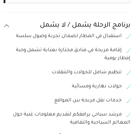
للتجول بشكل مستقل، وفي المساء سنستمتع
سنبدأ بجولة تعريفية حرة تشمل رحلة بالقارب
بعشاء مميز وسط أضواء المدينة.
بعد تناول وجبة الإفطار في الفندق، تنتهي خدماتنا
على نهر الدانوب للاستمتاع بالمعالم الشهيرة. و
لهذه الرحلة.
سيكون المساء وقت حر لاستكشاف منطقة
برنامج الرحلة يشمل / لا يشمل
فاسي أوتكا الحيوية.
استقبال في المطار لضمان تجربة وصول سلسة
إقامة مريحة في فنادق مختارة بعناية تشمل وجبة
إفطار يومية
تنظيم شامل للجولات والتنقلات
جولات نهارية ومسائية
خدمات نقل مريحة بين المواقع
مرشد سياحي يرافقكم لتقديم معلومات غنية حول
المعالم السياحية والثقافية