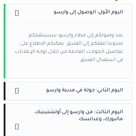
اليوم الأول: الوصول إلى وارسو
عند وصولكم إلى مطار وارسو، سيستقبلكم
مندوبنا لنقلكم إلى الفندق. يمكنكم الاطلاع على
تفاصيل الجولات القادمة من خلال لوحة الإعلانات
في استقبال الفندق.
اليوم الثاني: جولة في مدينة وارسو
نبدأ صباحًا بجولة سياحية لاستكشاف أبرز معالم
اليوم الثالث: من وارسو إلى أولشتينيك،
مدينة وارسو. نزور البلدة القديمة ذات الطابع
مالبورك، وغدانسك
التاريخي، القصر الملكي، معلم أبطال غيتو،
وحديقة لازنكي الخلابة. بعدها، ستحظون بوقت