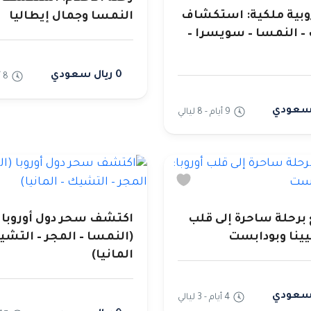
روبية ملكية: استكشاف
النمسا وجمال إيطاليا
– النمسا – سويسرا –
0 ريال سعودي
8 أيام - 7 ليالي
9 أيام - 8 ليالي
برحلة ساحرة إلى قلب
اكتشف سحر دول أوروبا
فيينا وبودابست
(النمسا – المجر – التشي
المانيا)
4 أيام - 3 ليالي